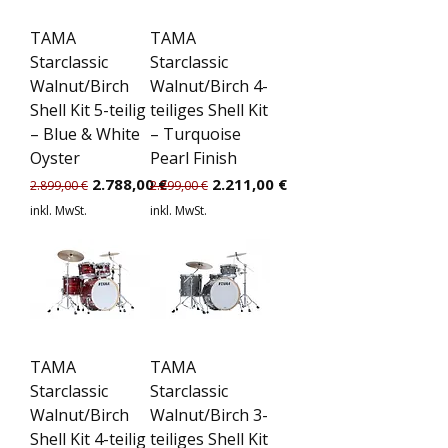
TAMA
TAMA
Starclassic
Starclassic
Walnut/Birch
Walnut/Birch 4-
Shell Kit 5-teilig
teiliges Shell Kit
– Blue & White
– Turquoise
Oyster
Pearl Finish
Standardpreis
Sale-Preis
Standardpreis
Sale-Preis
2.788,00 €
2.211,00 €
2.899,00 €
2.299,00 €
inkl. MwSt.
inkl. MwSt.
TAMA
TAMA
Starclassic
Starclassic
Walnut/Birch
Walnut/Birch 3-
Shell Kit 4-teilig
teiliges Shell Kit