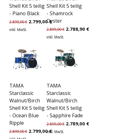
Shell Kit 5 teilig
Shell Kit 5 teilig
- Piano Black
- Shamrock
Oyster
Standardpreis
Sale-Preis
2.799,00 €
2.899,00 €
Standardpreis
Sale-Preis
2.788,90 €
2.899,00 €
inkl. MwSt.
inkl. MwSt.
TAMA
TAMA
Starclassic
Starclassic
Walnut/Birch
Walnut/Birch
Shell Kit 5 teilig
Shell Kit 5 teilig
- Ocean Blue
- Sapphire Fade
Ripple
Standardpreis
Sale-Preis
2.789,00 €
2.899,00 €
Standardpreis
Sale-Preis
2.799,00 €
2.899,00 €
inkl. MwSt.