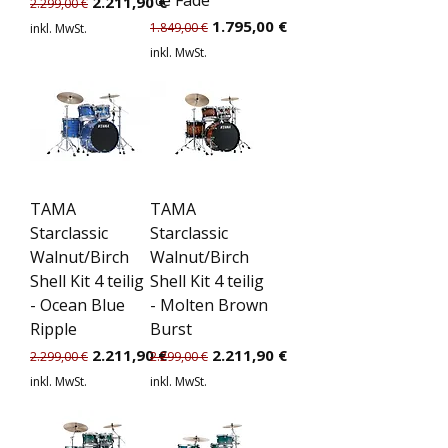
Standardpreis
Sale-Preis
2.211,90 €
2.299,00 €
Standardpreis
Sale-Preis
1.795,00 €
1.849,00 €
inkl. MwSt.
inkl. MwSt.
TAMA
TAMA
Starclassic
Starclassic
Walnut/Birch
Walnut/Birch
Shell Kit 4 teilig
Shell Kit 4 teilig
- Ocean Blue
- Molten Brown
Ripple
Burst
Standardpreis
Sale-Preis
Standardpreis
Sale-Preis
2.211,90 €
2.211,90 €
2.299,00 €
2.299,00 €
inkl. MwSt.
inkl. MwSt.