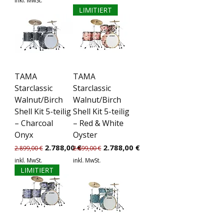
inkl. MwSt.
LIMITIERT
TAMA
TAMA
Starclassic
Starclassic
Walnut/Birch
Walnut/Birch
Shell Kit 5-teilig
Shell Kit 5-teilig
– Charcoal
– Red & White
Onyx
Oyster
Standardpreis
Sale-Preis
Standardpreis
Sale-Preis
2.788,00 €
2.788,00 €
2.899,00 €
2.899,00 €
inkl. MwSt.
inkl. MwSt.
LIMITIERT