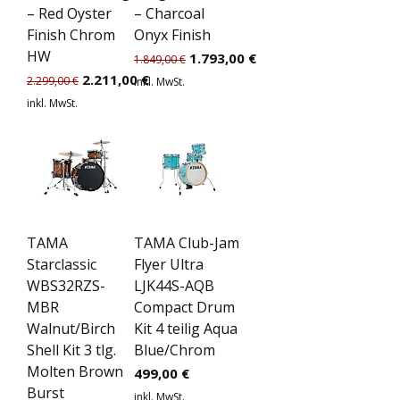
– Red Oyster
– Charcoal
Finish Chrom
Onyx Finish
HW
Standardpreis
Sale-Preis
1.793,00 €
1.849,00 €
Standardpreis
Sale-Preis
2.211,00 €
2.299,00 €
inkl. MwSt.
inkl. MwSt.
TAMA
TAMA Club-Jam
Starclassic
Flyer Ultra
WBS32RZS-
LJK44S-AQB
MBR
Compact Drum
Walnut/Birch
Kit 4 teilig Aqua
Shell Kit 3 tlg.
Blue/Chrom
Molten Brown
Preis
499,00 €
Burst
inkl. MwSt.