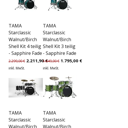
TAMA
TAMA
Starclassic
Starclassic
Walnut/Birch
Walnut/Birch
Shell Kit 4 teilig
Shell Kit 3 teilig
- Sapphire Fade
- Sapphire Fade
Standardpreis
Sale-Preis
Standardpreis
Sale-Preis
2.211,90 €
1.795,00 €
2.299,00 €
1.849,00 €
inkl. MwSt.
inkl. MwSt.
TAMA
TAMA
Starclassic
Starclassic
Walnut/Birch
Walnut/Birch