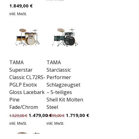
Preis
1.849,00 €
inkl. MwSt.
TAMA
TAMA
Superstar
Starclassic
Classic CL72RS-
Performer
PGLP Exotix
Schlagzeugset
Gloss Lacebark
– 5-teiliges
Pine
Shell Kit Molten
Fade/Chrom
Steel
Standardpreis
Sale-Preis
Standardpreis
Sale-Preis
1.479,00 €
1.719,00 €
1.529,00 €
1.799,00 €
inkl. MwSt.
inkl. MwSt.