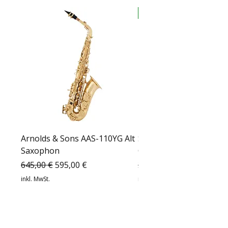
auf Lager
Arnolds & Sons AAS-110YG Alt
Sabian HHX Complex T
Saxophon
Crash – 16" 11606XCN
Standardpreis
Sale-Preis
Standardpreis
645,00 €
595,00 €
399,00 €
inkl. MwSt.
inkl. MwSt.