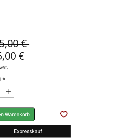
Standardpreis
5,00 € 
Sale-
,00 €
Preis
wSt.
l
*
den Warenkorb
Expresskauf