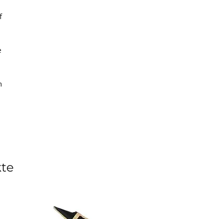
f
e
m
kte