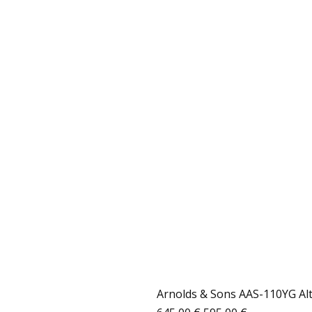
Arnolds & Sons AAS-110YG Al
Standardpreis
Sale-Preis