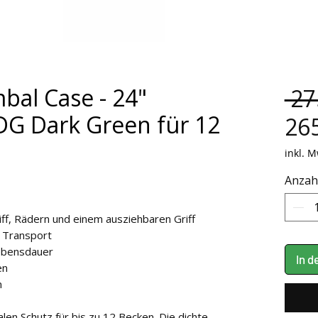
al Case - 24"
 27
 Dark Green für 12
265
inkl. M
Anzah
ff, Rädern und einem ausziehbaren Griff
n Transport
Lebensdauer
In 
en
n
len Schutz für bis zu 12 Becken. Die dichte