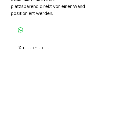
platzsparend direkt vor einer Wand 
positioniert werden.
Ähnliche
Produkte
auf Lager