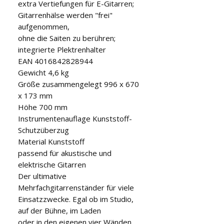
extra Vertiefungen für E-Gitarren;

Gitarrenhälse werden "frei" 
aufgenommen,

ohne die Saiten zu berühren;

integrierte Plektrenhalter

EAN 4016842828944

Gewicht 4,6 kg

Größe zusammengelegt 996 x 670 
x 173 mm

Höhe 700 mm

Instrumentenauflage Kunststoff-
Schutzüberzug

Material Kunststoff

passend für akustische und 
elektrische Gitarren

Der ultimative 
Mehrfachgitarrenständer für viele

Einsatzzwecke. Egal ob im Studio, 
auf der Bühne, im Laden

oder in den eigenen vier Wänden. 