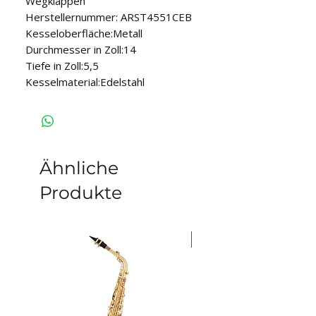
Wegklappen
Herstellernummer: ARST4551CEB
Kesseloberfläche:Metall
Durchmesser in Zoll:14
Tiefe in Zoll:5,5
Kesselmaterial:Edelstahl
Ähnliche
Produkte
auf Lager