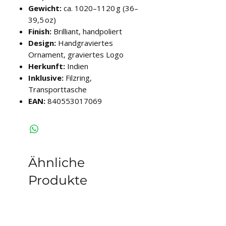
Gewicht:
ca. 1020–1120 g (36–
39,5 oz)
Finish:
Brilliant, handpoliert
Design:
Handgraviertes
Ornament, graviertes Logo
Herkunft:
Indien
Inklusive:
Filzring,
Transporttasche
EAN:
840553017069
Ähnliche
Produkte
auf Lager