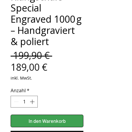
Special
Engraved 1000 g
– Handgraviert
& poliert
Standardpreis
 199,90 € 
Sale-
189,00 €
Preis
inkl. MwSt.
Anzahl
*
In den Warenkorb