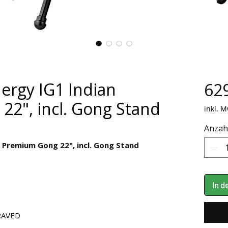
ergy IG1 Indian
629
2", incl. Gong Stand
inkl. M
Anzah
n Premium Gong 22", incl. Gong Stand
In 
RAVED