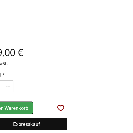
Preis
,00 €
wSt.
l
*
den Warenkorb
Expresskauf