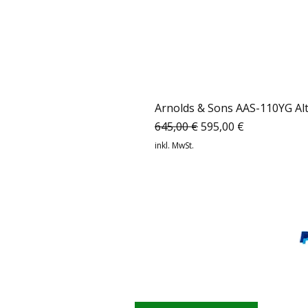
Arnolds & Sons AAS-110YG Al
Standardpreis
Sale-Preis
645,00 €
595,00 €
inkl. MwSt.
Musicshop-24 GmbH
Junkersstr.1
63755 Alzenau
musicshop-24@web.de
Tel.+49 06023-9690572