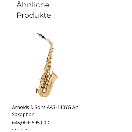
Ähnliche
Produkte
auf Lager
Arnolds & Sons AAS-110YG Alt
Sabian HHX Complex T
Saxophon
Crash – 16" 11606XCN
Standardpreis
Sale-Preis
Standardpreis
645,00 €
595,00 €
399,00 €
inkl. MwSt.
inkl. MwSt.