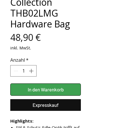
Collection
THB02LMG
Hardware Bag
Preis
48,90 €
inkl. MwSt.
Anzahl
*
In den Warenkorb
Expresskauf
Highlights:
Stil & Schutz: Edle Optik trifft auf