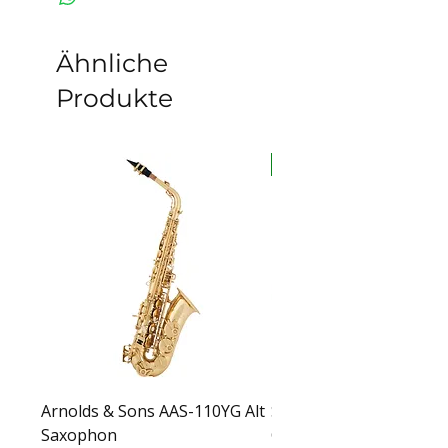
Ähnliche
Produkte
auf Lager
Arnolds & Sons AAS-110YG Alt
Sabian HHX Complex T
Saxophon
Crash – 16" 11606XCN