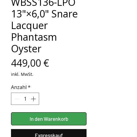
WBSS136-LPO
13"×6,0" Snare
Lacquer
Phantasm
Oyster
Preis
449,00 €
inkl. MwSt.
Anzahl
*
In den Warenkorb
Expresskauf