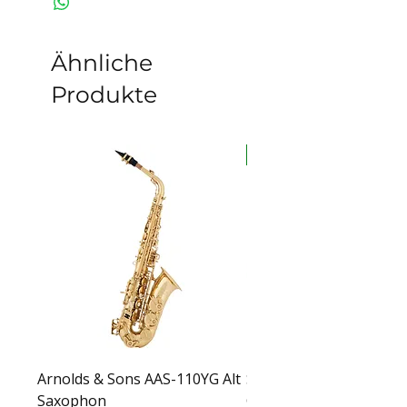
Ähnliche
Produkte
auf Lager
Arnolds & Sons AAS-110YG Alt
Sabian HHX Complex T
Saxophon
Crash – 16" 11606XCN