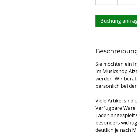
S
t
d
Buchung anfra
Beschreibun
Sie möchten ein I
Im Musicshop Alze
werden. Wir berat
persönlich bei de
Viele Artikel sin
Verfügbare Ware k
Laden angespielt 
besonders wichtig
deutlich je nach 