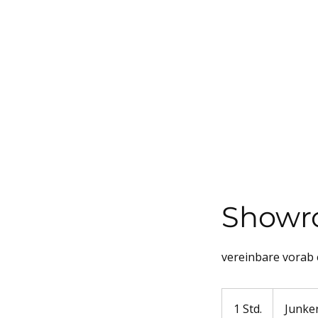
Showr
vereinbare vorab
1 Std.
1
Junke