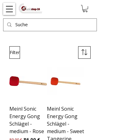
Filter
Meinl Sonic
Meinl Sonic
Energy Gong
Energy Gong
Schlägel -
Schlägel -
medium - Rose
medium - Sweet
Tangerine
Standardpreis
Sale-Preis
86,00 €
89,90 €