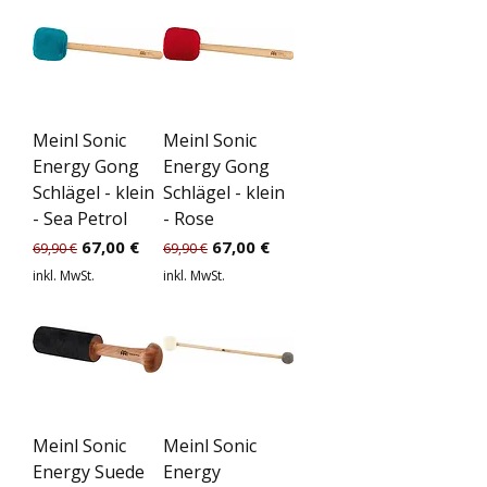
Meinl Sonic
Meinl Sonic
Energy Gong
Energy Gong
Schlägel - klein
Schlägel - klein
- Sea Petrol
- Rose
Standardpreis
Sale-Preis
Standardpreis
Sale-Preis
67,00 €
67,00 €
69,90 €
69,90 €
inkl. MwSt.
inkl. MwSt.
Meinl Sonic
Meinl Sonic
Energy Suede
Energy