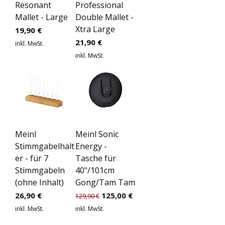
Resonant
Professional
Mallet - Large
Double Mallet -
Xtra Large
Preis
19,90 €
Preis
21,90 €
inkl. MwSt.
inkl. MwSt.
Meinl
Meinl Sonic
Stimmgabelhalt
Energy -
er - für 7
Tasche für
Stimmgabeln
40"/101cm
(ohne Inhalt)
Gong/Tam Tam
Preis
Standardpreis
Sale-Preis
26,90 €
125,00 €
129,90 €
inkl. MwSt.
inkl. MwSt.