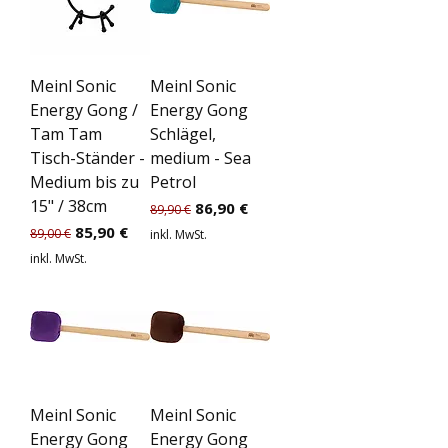
Meinl Sonic
Meinl Sonic
Energy Gong /
Energy Gong
Tam Tam
Schlägel,
Tisch-Ständer -
medium - Sea
Medium bis zu
Petrol
15" / 38cm
Standardpreis
Sale-Preis
86,90 €
89,90 €
Standardpreis
Sale-Preis
85,90 €
89,00 €
inkl. MwSt.
inkl. MwSt.
Meinl Sonic
Meinl Sonic
Energy Gong
Energy Gong