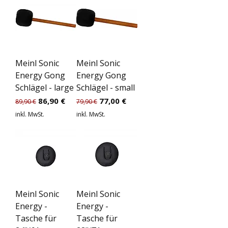
Meinl Sonic
Meinl Sonic
Energy Gong
Energy Gong
Schlägel - large
Schlägel - small
Standardpreis
Sale-Preis
Standardpreis
Sale-Preis
86,90 €
77,00 €
89,90 €
79,90 €
inkl. MwSt.
inkl. MwSt.
Meinl Sonic
Meinl Sonic
Energy -
Energy -
Tasche für
Tasche für