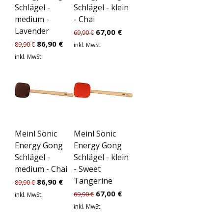
Schlägel -
Schlägel - klein
medium -
- Chai
Lavender
Standardpreis
Sale-Preis
67,00 €
69,90 €
Standardpreis
Sale-Preis
86,90 €
89,90 €
inkl. MwSt.
inkl. MwSt.
Meinl Sonic
Meinl Sonic
Energy Gong
Energy Gong
Schlägel -
Schlägel - klein
medium - Chai
- Sweet
Tangerine
Standardpreis
Sale-Preis
86,90 €
89,90 €
Standardpreis
Sale-Preis
67,00 €
69,90 €
inkl. MwSt.
inkl. MwSt.