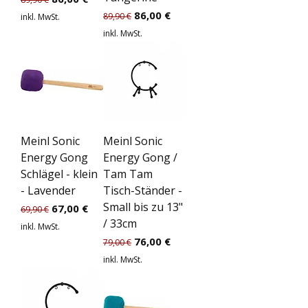
Standardpreis
Sale-Preis
86,00 €
89,90 €
inkl. MwSt.
inkl. MwSt.
Meinl Sonic
Meinl Sonic
Energy Gong
Energy Gong /
Schlägel - klein
Tam Tam
- Lavender
Tisch-Ständer -
Small bis zu 13"
Standardpreis
Sale-Preis
67,00 €
69,90 €
/ 33cm
inkl. MwSt.
Standardpreis
Sale-Preis
76,00 €
79,00 €
inkl. MwSt.