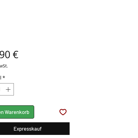
Preis
90 €
wSt.
l
*
den Warenkorb
Expresskauf