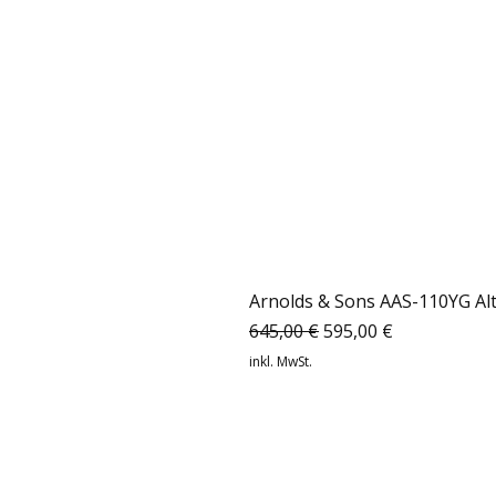
Arnolds & Sons AAS-110YG Al
Standardpreis
Sale-Preis
645,00 €
595,00 €
inkl. MwSt.
Musicshop-24 GmbH