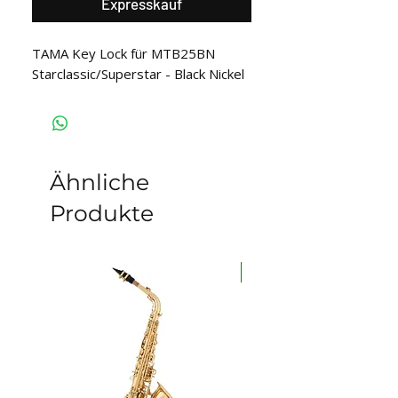
Expresskauf
TAMA Key Lock für MTB25BN
Starclassic/Superstar - Black Nickel
Ähnliche
Produkte
auf Lager