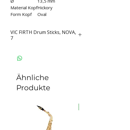
Ø
13,5 mm
Material Kopf
Hickory
Form Kopf
Oval
VIC FIRTH Drum Sticks, NOVA,
7
Ähnliche
Produkte
auf Lager