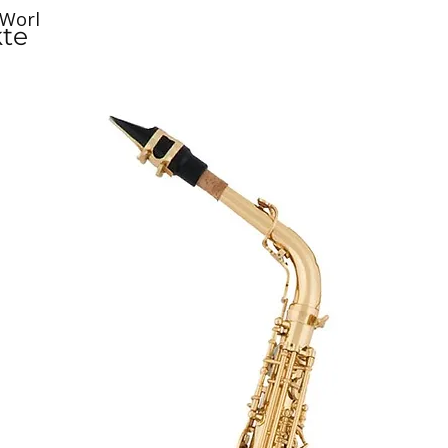
 Worl
kte