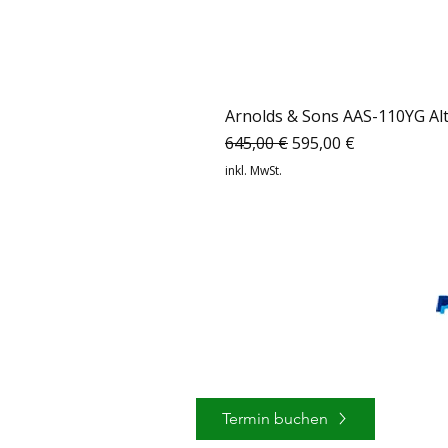
Arnolds & Sons AAS-110YG Al
Standardpreis
Sale-Preis
645,00 €
595,00 €
inkl. MwSt.
Musicshop-24 GmbH
Junkersstr.1
63755 Alzenau
musicshop-24@web.de
Tel.+49 06023-9690572
Termin buchen