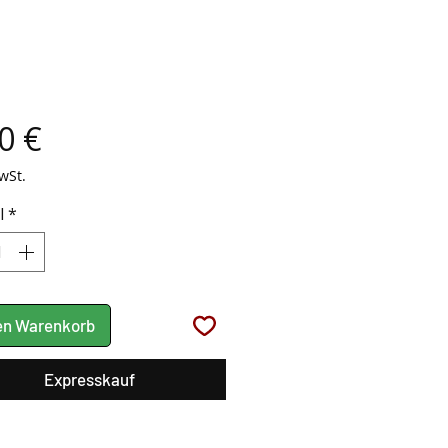
Preis
0 €
wSt.
l
*
den Warenkorb
Expresskauf