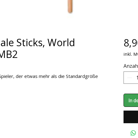
ale Sticks, World
8,9
TMB2
inkl. M
Anzah
 Spieler, der etwas mehr als die Standardgröße
In 